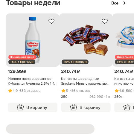
Товары недели
Все
Финальная цена
Финальная 
+5% с Премиум
+5% с Премиум
+5% с Пре
129.99 ₽
240.74 ₽
240.74 ₽
Молоко пастеризованное
Конфеты шоколадные
Конфеты ш
Кубанская буренка 2.5% 1.4л
Snickers Minis с карамелью
мякотью ко
арахисом и нугой
4.9
· 638 отзывов
5
· 416 отзывов
4.9
· 580
250г
962.99 ₽ · 1кг
250г
В корзину
В корзину