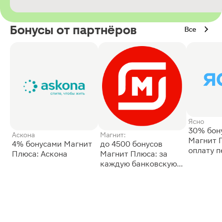
Бонусы от партнёров
Все
Ясно
30% бон
Аскона
Магнит:
Магнит 
4% бонусами Магнит
до 4500 бонусов
оплату 
Плюса: Аскона
Магнит Плюса: за
сессии: 
каждую банковскую
карту