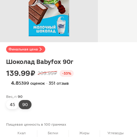
Финальная цена
Шоколад Babyfox 90г
139.99 ₽
209.99 ₽
-33%
4.8
5399 оценок · 351 отзыв
Вес, г:
90
45
90
Пищевая ценность в 100 граммах
Ккал
Белки
Жиры
Углеводы