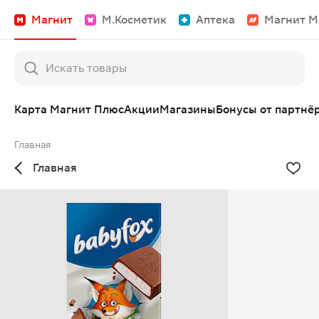
Магнит
М.Косметик
Аптека
Магнит М
Карта Магнит Плюс
Акции
Магазины
Бонусы от партнё
Главная
Главная