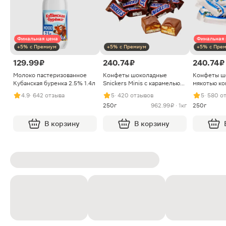
Финальная цена
Финальная 
+5% с Премиум
+5% с Премиум
+5% с Пре
129.99 ₽
240.74 ₽
240.74 ₽
Молоко пастеризованное
Конфеты шоколадные
Конфеты ш
Кубанская буренка 2.5% 1.4л
Snickers Minis с карамелью
мякотью ко
арахисом и нугой
4.9
· 642 отзыва
5
· 420 отзывов
5
· 580 о
250г
962.99 ₽ · 1кг
250г
В корзину
В корзину