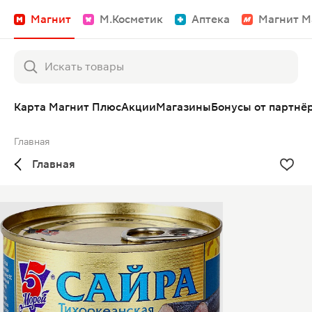
Магнит
М.Косметик
Аптека
Магнит М
Карта Магнит Плюс
Акции
Магазины
Бонусы от партнё
Главная
Главная