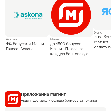
Ясно
30% бон
Аскона
Магнит:
Магнит 
4% бонусами Магнит
до 4500 бонусов
оплату 
Плюса: Аскона
Магнит Плюса: за
сессии: 
каждую банковскую
карту
Приложение Магнит
Акции, доставка и больше бонусов за покупки