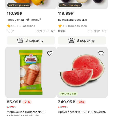
+5% с Премиум
+5% с Премиум
110.99 ₽
119.99 ₽
Перец сладкий желтый
Баклажаны весовые
4.9
· 226 отзывов
4.6
· 800 отзывов
300г
369.99 ₽ · 1кг
600г
199.99 ₽ · 1кг
В корзину
В корзину
Только у нас
85.99 ₽
349.95 ₽
-21%
-22%
109.99 ₽
449.95 ₽
Мороженое Вологодский
Арбуз бессемянный M Свежесть