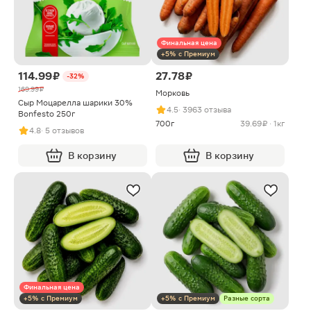
Финальная цена
+5% с Премиум
114.99 ₽
27.78 ₽
-32%
169.99 ₽
Морковь
Сыр Моцарелла шарики 30%
4.5
· 3963 отзыва
Bonfesto 250г
700г
39.69 ₽ · 1кг
4.8
· 5 отзывов
В корзину
В корзину
Финальная цена
+5% с Премиум
+5% с Премиум
Разные сорта