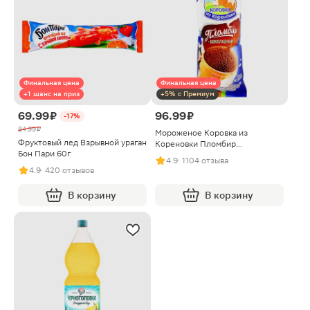
Финальная цена
Финальная цена
+1 шанс на приз
+5% с Премиум
69.99 ₽
96.99 ₽
-17%
84.99 ₽
Мороженое Коровка из
Фруктовый лед Взрывной ураган
Кореновки Пломбир
Бон Пари 60г
Шоколадный в вафельном
4.9
· 1104 отзыва
стаканчике 100г
4.9
· 420 отзывов
В корзину
В корзину