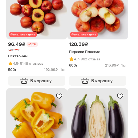
Финальная цена
Финальная цена
96.49 ₽
128.39 ₽
-35%
149.99 ₽
Персики Плоские
Нектарины
4.7
· 962 отзыва
4.5
· 5148 отзывов
600г
213.99 ₽ · 1кг
500г
192.99 ₽ · 1кг
В корзину
В корзину