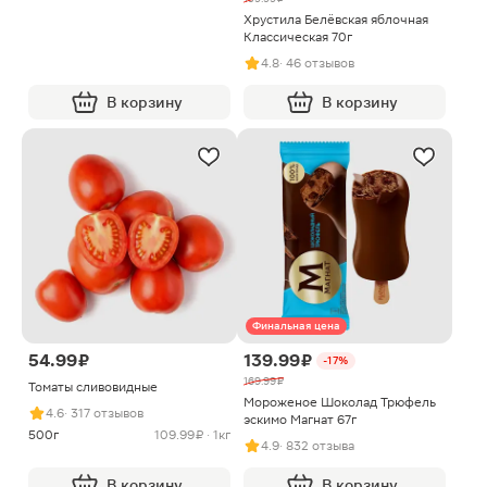
Хрустила Белёвская яблочная
Классическая 70г
4.8
· 46 отзывов
В корзину
В корзину
Финальная цена
54.99 ₽
139.99 ₽
-17%
169.99 ₽
Томаты сливовидные
Мороженое Шоколад Трюфель
4.6
· 317 отзывов
эскимо Магнат 67г
500г
109.99 ₽ · 1кг
4.9
· 832 отзыва
В корзину
В корзину