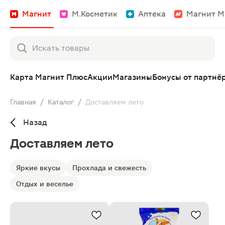
Магнит
М.Косметик
Аптека
Магнит М
Карта Магнит Плюс
Акции
Магазины
Бонусы от партнё
Главная
/
Каталог
/
Доставляем лето
Назад
Доставляем лето
Яркие вкусы
Прохлада и свежесть
Отдых и веселье