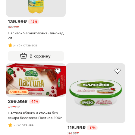
139.99 ₽
-12%
159.99 ₽
Напиток Черноголовка Лимонад
2л
5
· 737 отзывов
В корзину
Суперцена
299.99 ₽
-25%
399.99 ₽
Пастила яблоко и клюква без
сахара Белевская Пастила 200г
5
· 62 отзыва
115.99 ₽
-17%
139.99 ₽