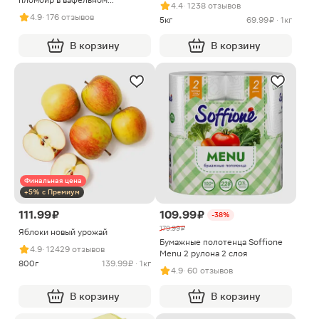
пломбир в вафельном
4.4
· 1238 отзывов
стаканчике 15% 100г
4.9
· 176 отзывов
5кг
69.99 ₽ · 1кг
В корзину
В корзину
Финальная цена
+5% с Премиум
111.99 ₽
109.99 ₽
-38%
179.99 ₽
Яблоки новый урожай
Бумажные полотенца Soffione
4.9
· 12429 отзывов
Menu 2 рулона 2 слоя
800г
139.99 ₽ · 1кг
4.9
· 60 отзывов
В корзину
В корзину