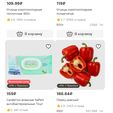
109.99 ₽
119 ₽
Огурцы короткоплодные
Огурцы короткоплодные
тепличные 450г
пупырчатые
4.8
· 1950 отзывов
4.7
· 3358 отзывов
500г
238 ₽ · 1кг
В корзину
В корзину
Финальная цена
+5% с Премиум
+5% с Премиум
159 ₽
188.64 ₽
Салфетки влажные Salfeti
Перец красный
антибактериальные 72шт
4.9
· 2453 отзыва
5
· 481 отзыв
550г
342.99 ₽ · 1кг