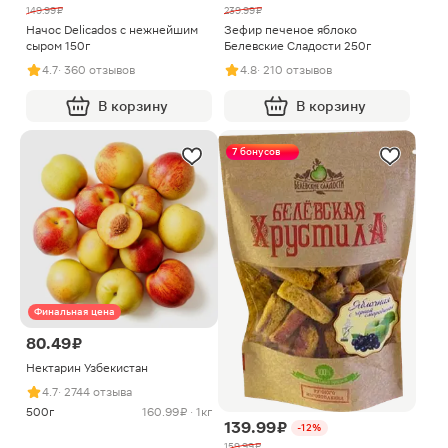
149.99 ₽
239.99 ₽
Начос Delicados с нежнейшим
Зефир печеное яблоко
сыром 150г
Белевские Сладости 250г
4.7
· 360 отзывов
4.8
· 210 отзывов
В корзину
В корзину
7 бонусов
Финальная цена
80.49 ₽
Нектарин Узбекистан
4.7
· 2744 отзыва
500г
160.99 ₽ · 1кг
139.99 ₽
-12%
159.99 ₽