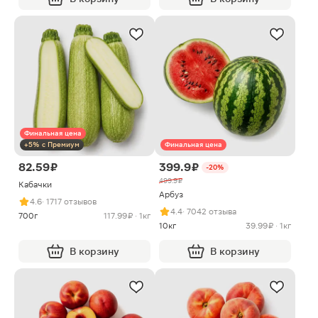
Финальная цена
+5% с Премиум
Финальная цена
82.59 ₽
399.9 ₽
-20%
499.9 ₽
Кабачки
Арбуз
4.6
· 1717 отзывов
4.4
· 7042 отзыва
700г
117.99 ₽ · 1кг
10кг
39.99 ₽ · 1кг
В корзину
В корзину