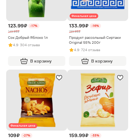
Финальная цена
123.99 ₽
133.99 ₽
-17%
-16%
149.99 ₽
159.99 ₽
Сок Добрый Яблоко 1л
Продукт рассольный Сиртаки
Original 55% 200г
4.9
· 304 отзыва
4.9
· 724 отзыва
В корзину
В корзину
Финальная цена
109 ₽
159.99 ₽
-27%
-33%