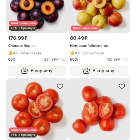
Финальная цена
+5% с Премиум
Финальная цена
176.99 ₽
80.49 ₽
Слива отборная
Нектарин Узбекистан
4.6
· 1694 отзыва
4.8
· 2703 отзыва
600г
294.99 ₽ · 1кг
500г
160.99 ₽ · 1кг
В корзину
В корзину
Финальная цена
+5% с Премиум