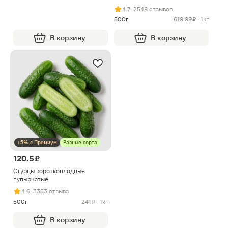
4.7
· 2548 отзывов
500г
619.99 ₽ · 1кг
В корзину
В корзину
+5% с Премиум
Разные сорта
120.5 ₽
Огурцы короткоплодные
пупырчатые
4.6
· 3353 отзыва
500г
241 ₽ · 1кг
В корзину