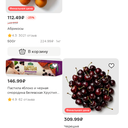
Финальная цена
112.49 ₽
-25%
149.99 ₽
Абрикосы
4.3
· 3021 отзыв
500г
224.99 ₽ · 1кг
В корзину
146.99 ₽
Пастила яблоко и черная
смородина Белевская Хрустила
100г
4.9
· 62 отзыва
Финальная цена
309.99 ₽
Черешня