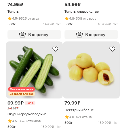
74.95 ₽
54.99 ₽
Томаты
Томаты сливовидные
4.5
· 9523 отзыва
4.8
· 308 отзывов
500г
149.9 ₽ · 1кг
500г
109.99 ₽ · 1кг
В корзину
В корзину
Финальная цена
Создали для вас
69.99 ₽
79.99 ₽
-72%
249.99 ₽
Нектарины белые
Огурцы среднеплодные
4.8
· 421 отзыв
4.5
· 8678 отзывов
500г
159.99 ₽ · 1кг
500г
139.99 ₽ · 1кг