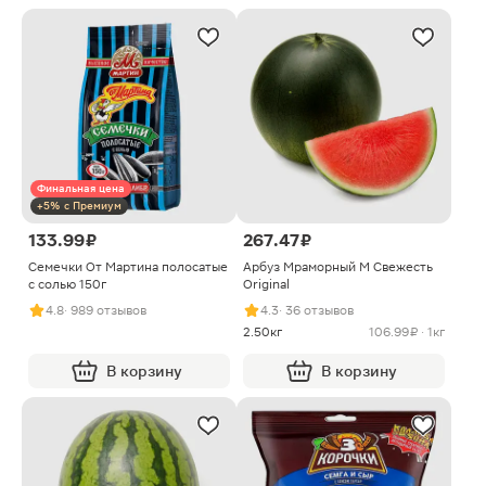
Финальная цена
+5% с Премиум
133.99 ₽
267.47 ₽
Семечки От Мартина полосатые
Арбуз Мраморный M Свежесть
с солью 150г
Original
4.8
· 989 отзывов
4.3
· 36 отзывов
2.50кг
106.99 ₽ · 1кг
В корзину
В корзину