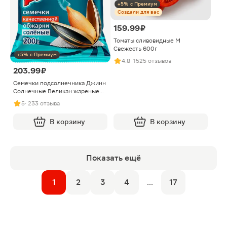
+5% с Премиум
Создали для вас
159.99 ₽
Томаты сливовидные М
Свежесть 600г
+5% с Премиум
4.8
· 1525 отзывов
203.99 ₽
Семечки подсолнечника Джинн
Солнечные Великан жареные
полосатые солёные 200г
5
· 233 отзыва
В корзину
В корзину
Показать ещё
1
2
3
4
...
17