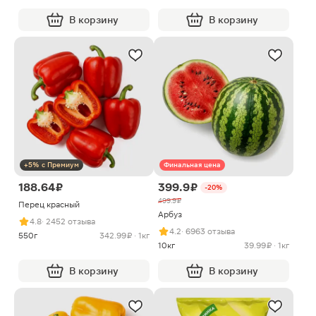
В корзину
В корзину
+5% с Премиум
Финальная цена
188.64 ₽
399.9 ₽
-20%
499.9 ₽
Перец красный
Арбуз
4.8
· 2452 отзыва
4.2
· 6963 отзыва
550г
342.99 ₽ · 1кг
10кг
39.99 ₽ · 1кг
В корзину
В корзину