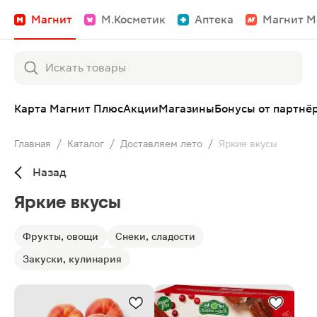
Магнит
М.Косметик
Аптека
Магнит М
Карта Магнит Плюс
Акции
Магазины
Бонусы от партнё
Главная
/
Каталог
/
Доставляем лето
/
Яркие вкусы
Назад
Яркие вкусы
Фрукты, овощи
Снеки, сладости
Закуски, кулинария