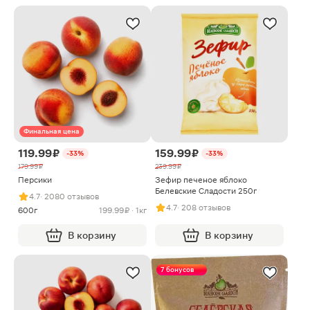
Финальная цена
119.99 ₽
159.99 ₽
-33%
-33%
179.99 ₽
239.99 ₽
Персики
Зефир печеное яблоко
Белевские Сладости 250г
4.7
· 2080 отзывов
4.7
· 208 отзывов
600г
199.99 ₽ · 1кг
В корзину
В корзину
7 бонусов