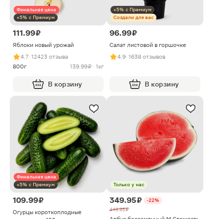
Финальная цена
+5% с Премиум
+5% с Премиум
Создали для вас
111.99 ₽
96.99 ₽
Яблоки новый урожай
Салат листовой в горшочке
4.7
· 12423 отзыва
4.9
· 1638 отзывов
800г
139.99 ₽ · 1кг
В корзину
В корзину
Финальная цена
+5% с Премиум
Только у нас
109.99 ₽
349.95 ₽
-22%
449.95 ₽
Огурцы короткоплодные