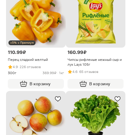
+5% с Премиум
110.99 ₽
160.99 ₽
Перец сладкий желтый
Чипсы рифленые нежный сыр и
лук Lays 105г
4.9
· 226 отзывов
4.6
· 65 отзывов
300г
369.99 ₽ · 1кг
В корзину
В корзину