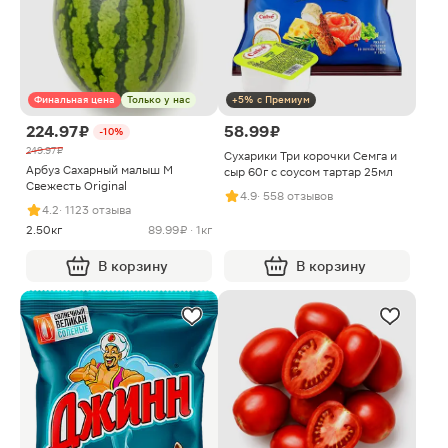
Финальная цена
Только у нас
+5% с Премиум
224.97 ₽
58.99 ₽
-10%
249.97 ₽
Сухарики Три корочки Семга и
Арбуз Сахарный малыш M
сыр 60г с соусом тартар 25мл
Свежесть Original
4.9
· 558 отзывов
4.2
· 1123 отзыва
2.50кг
89.99 ₽ · 1кг
В корзину
В корзину