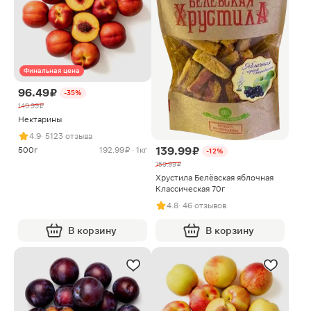
Финальная цена
96.49 ₽
-35%
149.99 ₽
Нектарины
4.9
· 5123 отзыва
139.99 ₽
500г
192.99 ₽ · 1кг
-12%
159.99 ₽
Хрустила Белёвская яблочная
Классическая 70г
4.8
· 46 отзывов
В корзину
В корзину