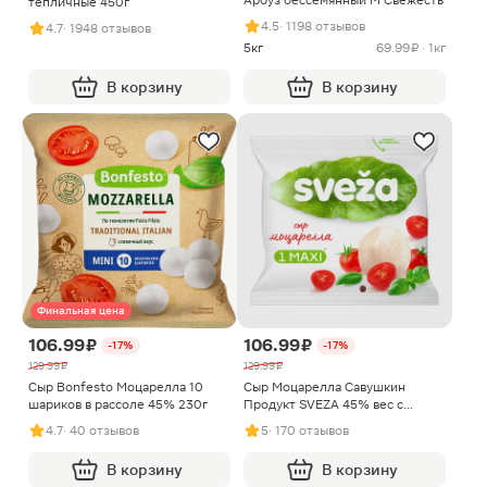
Арбуз бессемянный M Свежесть
тепличные 450г
4.5
· 1198 отзывов
4.7
· 1948 отзывов
5кг
69.99 ₽ · 1кг
В корзину
В корзину
Финальная цена
106.99 ₽
106.99 ₽
-17%
-17%
129.99 ₽
129.99 ₽
Сыр Bonfesto Моцарелла 10
Сыр Моцарелла Савушкин
шариков в рассоле 45% 230г
Продукт SVEZA 45% вес с
заливкой 250г вес сыра без
4.7
· 40 отзывов
5
· 170 отзывов
заливки 100г
В корзину
В корзину