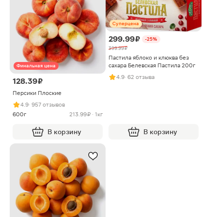
Суперцена
299.99 ₽
-25%
399.99 ₽
Пастила яблоко и клюква без
сахара Белевская Пастила 200г
Финальная цена
4.9
· 62 отзыва
128.39 ₽
Персики Плоские
4.9
· 957 отзывов
600г
213.99 ₽ · 1кг
В корзину
В корзину