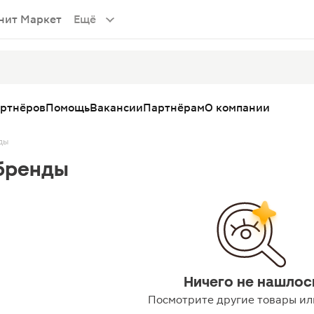
нит Маркет
Ещё
артнёров
Помощь
Вакансии
Партнёрам
О компании
ды
бренды
Ничего не нашлос
Посмотрите другие товары ил