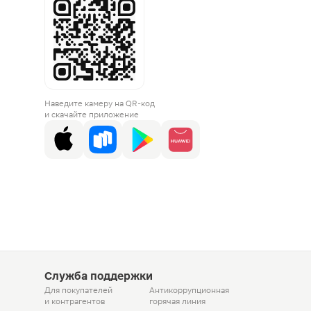
Наведите камеру на QR-код
и скачайте приложение
Служба поддержки
Для покупателей
Антикоррупционная
и контрагентов
горячая линия