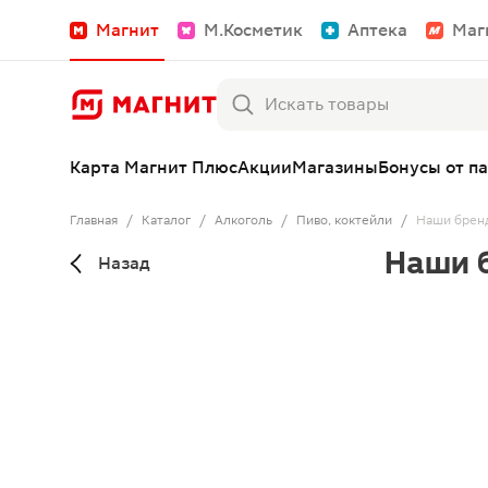
Магнит
М.Косметик
Аптека
Маг
Карта Магнит Плюс
Акции
Магазины
Бонусы от п
Главная
/
Каталог
/
Алкоголь
/
Пиво, коктейли
/
Наши брен
Наши 
Назад