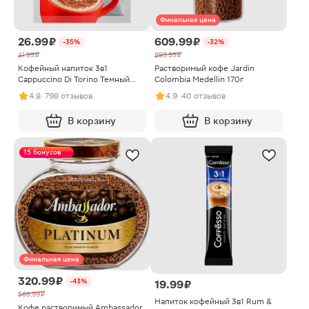
Финальная цена
26.99 ₽
609.99 ₽
-35%
-32%
41.99 ₽
899.99 ₽
Кофейный напиток 3в1
Растворимый кофе Jardin
Cappuccino Di Torino Темный
Colombia Medellin 170г
шоколад Maccoffee 25.5г
4.8
· 798 отзывов
4.9
· 40 отзывов
В корзину
В корзину
15 бонусов
Финальная цена
320.99 ₽
-43%
19.99 ₽
569.99 ₽
Напиток кофейный 3в1 Rum &
Кофе растворимый Ambassador