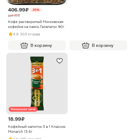
406.99 ₽
-35%
629.99 ₽
Кофе растворимый Московская
кофейня на паяхъ Галапагос 90г
4.9
· 303 отзыва
В корзину
В корзину
Финальная цена
18.99 ₽
Кофейный напиток 3 в 1 Классик
Monarch 13.5г
4.8
· 198 отзывов