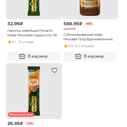
32.99 ₽
588.99 ₽
-46%
1099.99 ₽
Напиток кофейный Monarch
Сублимированный кофе
Dubai Chocolate Cappuccino 16г
Нескафе Голд Вдохновленный
4.1
· 73 отзыва
Азией 155г
4.9
· 212 отзывов
В корзину
В корзину
Финальная цена
26.99 ₽
-30%