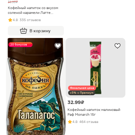
38.99 ₽
Кофейный напиток со вкусом
соленой карамели Латте
Monarch 15г
4.8
· 335 отзывов
В корзину
20 бонусов
Финальная цена
+5% с Премиум
32.99 ₽
Кофейный напиток малиновый
Раф Monarch 15г
4.8
· 464 отзыва