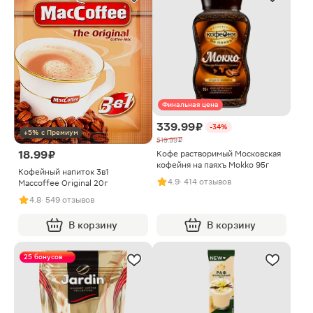
Финальная цена
339.99 ₽
-34%
+5% с Премиум
519.99 ₽
18.99 ₽
Кофе растворимый Московская
кофейня на паяхъ Mokko 95г
Кофейный напиток 3в1
4.9
· 414 отзывов
Maccoffee Original 20г
4.8
· 549 отзывов
В корзину
В корзину
25 бонусов