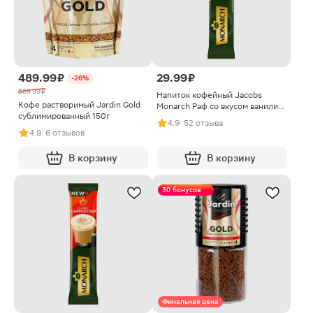
489.99 ₽
29.99 ₽
-26%
669.99 ₽
Напиток кофейный Jacobs
Кофе растворимый Jardin Gold
Monarch Раф со вкусом ванили
сублимированный 150г
15г
4.9
· 52 отзыва
4.8
· 6 отзывов
В корзину
В корзину
30 бонусов
Финальная цена