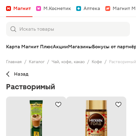
Магнит
М.Косметик
Аптека
Магнит М
Карта Магнит Плюс
Акции
Магазины
Бонусы от партнё
Главная
/
Каталог
/
Чай, кофе, какао
/
Кофе
/
Растворимый
Назад
Растворимый