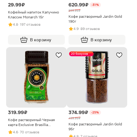
29.99 ₽
620.99 ₽
-31%
899.99 ₽
Кофейный напиток Капучино
Кофе растворимый Jardin Gold
Классик Monarch 15г
190г
4.8
· 197 отзывов
4.9
· 89 отзывов
В корзину
В корзину
20 бонусов
319.99 ₽
374.99 ₽
-25%
499.99 ₽
Кофе растворимый Черная
Кофе растворимый Jardin Gold
карта Exclusive Brasillia
95г
Натуральный 95г
4.6
· 70 отзывов
4.8
· 7 отзывов