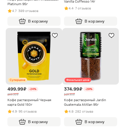
Vanilla Coffesso 14г
Platinum 95г
4.4
· 7 отзывов
4.7
· 389 отзывов
В корзину
В корзину
Суперцена
Финальная цена
499.99 ₽
374.99 ₽
-24%
-29%
659.99 ₽
529.99 ₽
Кофе растворимый Черная
Кофе растворимый Jardin
карта Gold 150г
Guatemala Atitlan 95г
4.9
· 95 отзывов
4.8
· 282 отзыва
В корзину
В корзину