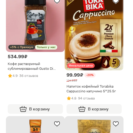
+5% с Премиум
Только у нас
534.99 ₽
Кофе растворимый
Финальная цена
сублимированный Gusto Di
Roma Arabica 190г
99.99 ₽
-20%
4.9
· 36 отзывов
124.99 ₽
Напиток кофейный Torabika
Cappuccino капучино 5*25.5г
4.8
· 94 отзыва
В корзину
В корзину