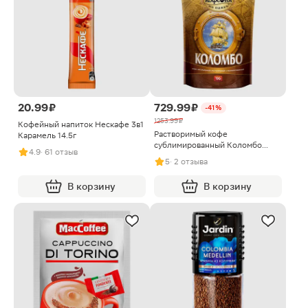
20.99 ₽
729.99 ₽
-41%
1253.99 ₽
Кофейный напиток Нескафе 3в1
Растворимый кофе
Карамель 14.5г
сублимированный Коломбо
4.9
· 61 отзыв
Московская кофейня на паяхъ
5
· 2 отзыва
190г
В корзину
В корзину