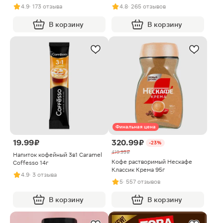
Арома Интенсо 85г
4.9
· 173 отзыва
4.8
· 265 отзывов
В корзину
В корзину
Финальная цена
19.99 ₽
320.99 ₽
-23%
419.99 ₽
Напиток кофейный 3в1 Caramel
Кофе растворимый Нескафе
Coffesso 14г
Классик Крема 95г
4.9
· 3 отзыва
5
· 557 отзывов
В корзину
В корзину