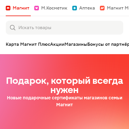
Магнит
М.Косметик
Аптека
Магнит М
Карта Магнит Плюс
Акции
Магазины
Бонусы от партнё
Подарок, который всегда
нужен
Новые подарочные сертификаты магазинов семьи
Магнит