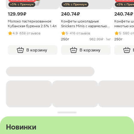
+5% с Премиум
+5% с Премиум
+5% с Пре
129.99 ₽
240.74 ₽
240.74 ₽
Молоко пастеризованное
Конфеты шоколадные
Конфеты ш
Кубанская буренка 2.5% 1.4л
Snickers Minis с карамелью
мякотью ко
арахисом и нугой
4.9
· 638 отзывов
5
· 416 отзывов
5
· 580 о
250г
962.99 ₽ · 1кг
250г
В корзину
В корзину
Новинки