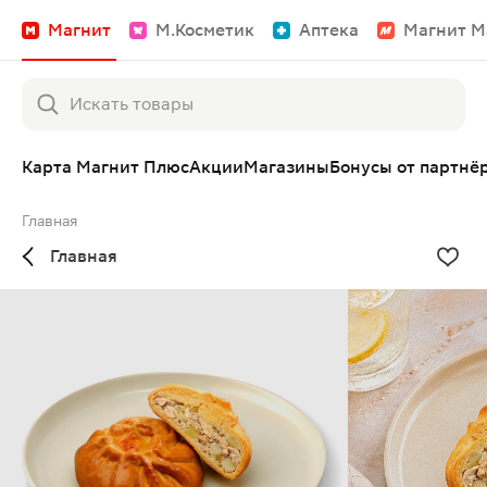
Магнит
М.Косметик
Аптека
Магнит М
Карта Магнит Плюс
Акции
Магазины
Бонусы от партнё
Главная
Главная