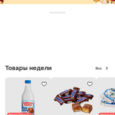
Товары недели
Все
Финальная цена
Финальная 