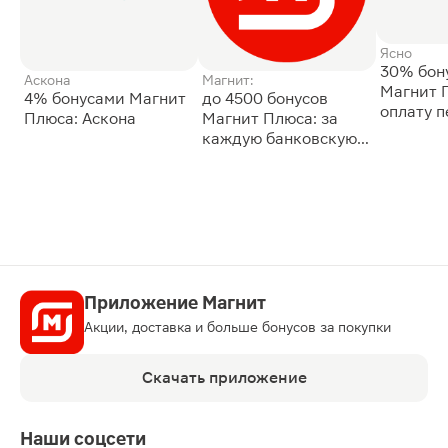
Ясно
30% бон
Аскона
Магнит:
Магнит 
4% бонусами Магнит
до 4500 бонусов
оплату 
Плюса: Аскона
Магнит Плюса: за
сессии: 
каждую банковскую
карту
Приложение Магнит
Акции, доставка и больше бонусов за покупки
Скачать приложение
Наши соцсети