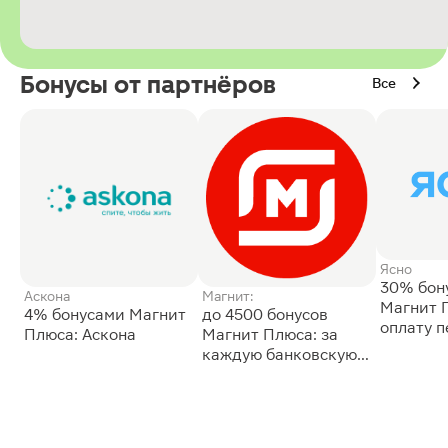
Бонусы от партнёров
Все
Ясно
30% бон
Аскона
Магнит:
Магнит 
4% бонусами Магнит
до 4500 бонусов
оплату 
Плюса: Аскона
Магнит Плюса: за
сессии: 
каждую банковскую
карту