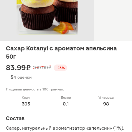
Сахар Kotanyi с ароматом апельсина
50г
83.99 ₽
109.99 ₽
-23%
5
4 оценки
Пищевая ценность в 100 граммах
Ккал
Белки
Углеводы
393
0.1
98
Состав
Сахар, натуральный ароматизатор «апельсин» (1%),