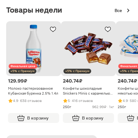
Товары недели
Все
Финальная цена
Финальная 
+5% с Премиум
+5% с Премиум
+5% с Пре
129.99 ₽
240.74 ₽
240.74 ₽
Молоко пастеризованное
Конфеты шоколадные
Конфеты ш
Кубанская буренка 2.5% 1.4л
Snickers Minis с карамелью
мякотью ко
арахисом и нугой
4.9
· 638 отзывов
5
· 416 отзывов
4.9
· 580
250г
962.99 ₽ · 1кг
250г
В корзину
В корзину