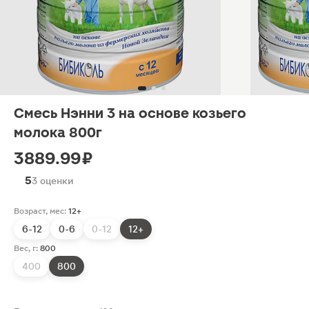
Смесь Нэнни 3 на основе козьего
молока 800г
3889.99 ₽
5
3 оценки
Возраст, мес:
12+
6-12
0-6
0-12
12+
Вес, г:
800
400
800