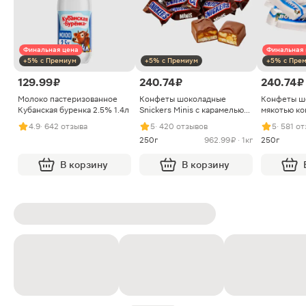
Финальная цена
Финальная 
+5% с Премиум
+5% с Премиум
+5% с Пре
129.99 ₽
240.74 ₽
240.74 ₽
Молоко пастеризованное
Конфеты шоколадные
Конфеты ш
Кубанская буренка 2.5% 1.4л
Snickers Minis с карамелью
мякотью ко
арахисом и нугой
4.9
· 642 отзыва
5
· 420 отзывов
5
· 581 о
250г
962.99 ₽ · 1кг
250г
В корзину
В корзину