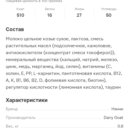
Пищевая ценность в 100 граммах
Ккал
Белки
Жиры
Углеводы
510
16
27
50
Состав
Молоко цельное козье сухое, лактоза, смесь
растительных масел (подсолнечное, каноловое,
антиокислители (концентрат смеси токоферол)),
минеральный вещества (кальций, натрий, железо,
цинк, медь, марганец, йод, селен), витамины (C,
холин, E, PP, L-карнитин, пантотеновая кислота, B12,
A, K, B1, B6, B2, D, фолиевая кислота, биотин),
регулятор кислотности (лимонная кислота), таурин
Характеристики
Бренд
Нэнни
Производитель
Dairy Goat
Вес, кг
0.8