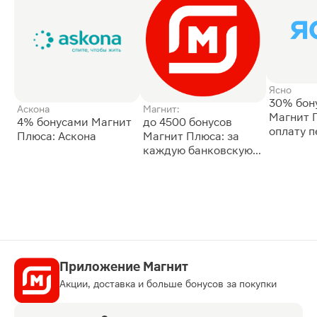
Ясно
30% бон
Аскона
Магнит:
Магнит 
4% бонусами Магнит
до 4500 бонусов
оплату 
Плюса: Аскона
Магнит Плюса: за
сессии: 
каждую банковскую
карту
Приложение Магнит
Акции, доставка и больше бонусов за покупки