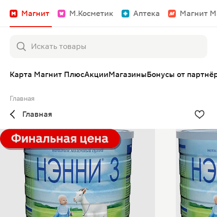
Магнит
М.Косметик
Аптека
Магнит М
Карта Магнит Плюс
Акции
Магазины
Бонусы от партнё
Главная
Главная