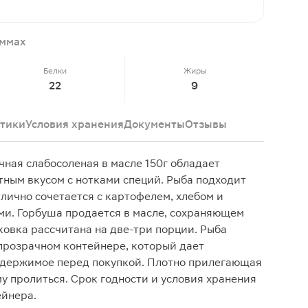
аммах
Белки
Жиры
22
9
тики
Условия хранения
Документы
Отзывы
ная слабосоленая в масле 150г обладает
ным вкусом с нотками специй. Рыба подходит
тлично сочетается с картофелем, хлебом и
и. Горбуша продается в масле, сохраняющем
ковка рассчитана на две-три порции. Рыба
прозрачном контейнере, который дает
одержимое перед покупкой. Плотно прилегающая
 пролиться. Срок годности и условия хранения
ейнера.