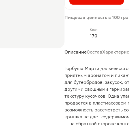
Пищевая ценность в 100 гр
Ккал
170
Описание
Состав
Характерис
Горбуша Марти дальневосточ
приятным ароматом и пикант
для бутербродов, закусок, о
другими овощными гарнирам
текстуру кусочков. Одна упа
продается в пластмассовом 
возможность рассмотреть с
крышка не дает содержимому
— на обратной стороне конт