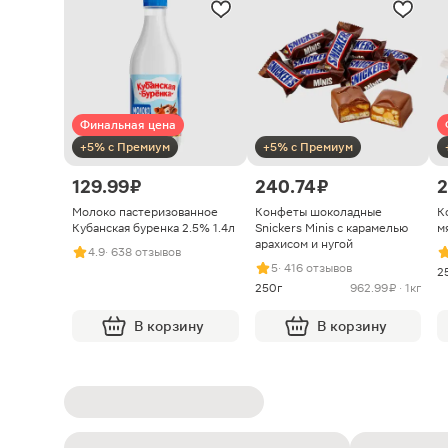
Финальная цена
+5% с Премиум
+5% с Премиум
129.99 ₽
240.74 ₽
2
Молоко пастеризованное
Конфеты шоколадные
К
Кубанская буренка 2.5% 1.4л
Snickers Minis с карамелью
м
арахисом и нугой
4.9
· 638 отзывов
5
· 416 отзывов
2
250г
962.99 ₽ · 1кг
В корзину
В корзину