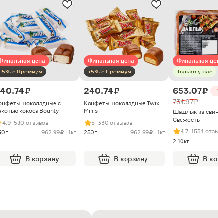
Финальная цена
Финальная цена
Финальная це
+5% с Премиум
+5% с Премиум
Только у нас
40.74 ₽
240.74 ₽
653.07 ₽
-
734.97 ₽
онфеты шоколадные с
Конфеты шоколадные Twix
якотью кокоса Bounty
Minis
Шашлык из сви
Свежесть
4.9
· 580 отзывов
5
· 330 отзывов
4.7
· 1534 отз
50г
962.99 ₽ · 1кг
250г
962.99 ₽ · 1кг
2.10кг
В корзину
В корзину
В к