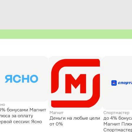
сно
0% бонусами Магнит
Магнит
Спортмастер
люса за оплату
Деньги на любые цели
до 4% бону
ервой сессии: Ясно
от 0%
Магнит Плюс
Спортмасте