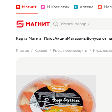
Магнит
М.Косметик
Аптека
Маг
Карта Магнит Плюс
Акции
Магазины
Бонусы от п
Главная
Каталог
Рыба, морепродукты
Икра, пасты
/
/
/