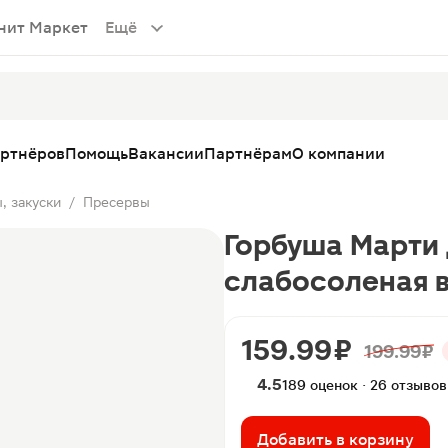
нит Маркет
Ещё
артнёров
Помощь
Вакансии
Партнёрам
О компании
, закуски
Пресервы
/
Горбуша Марти
слабосоленая в
159.99 ₽
199.99 ₽
4.5
189 оценок · 26 отзывов
Добавить в корзину