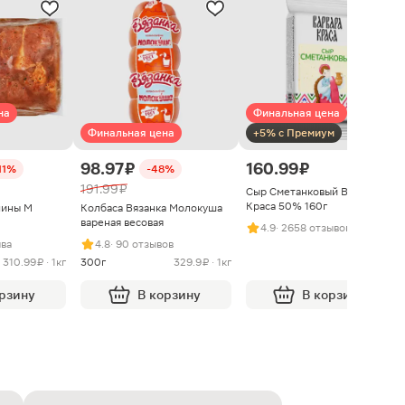
на
Финальная цена
Финальная цена
+5% с Премиум
98.97 ₽
160.99 ₽
11%
-48%
191.99 ₽
Сыр Сметанковый Варвара
Краса 50% 160г
нины М
Колбаса Вязанка Молокуша
вареная весовая
4.9
· 2658 отзывов
ыва
4.8
· 90 отзывов
310.99 ₽ · 1кг
300г
329.9 ₽ · 1кг
орзину
В корзину
В корзину