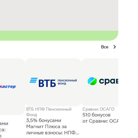
Все
ВТБ НПФ Пенсионный
Сравни: ОСАГО
510 бонусов
Фонд
3,5% бонусами
сами
Магнит Плюса за
а:
личные взносы: НПФ
р