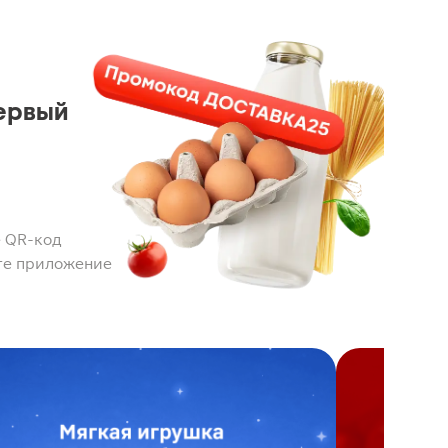
ервый
 QR-код
те приложение