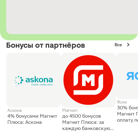
Бонусы от партнёров
Все
Ясно
30% бон
Аскона
Магнит:
Магнит 
4% бонусами Магнит
до 4500 бонусов
оплату 
Плюса: Аскона
Магнит Плюса: за
сессии: 
каждую банковскую
карту