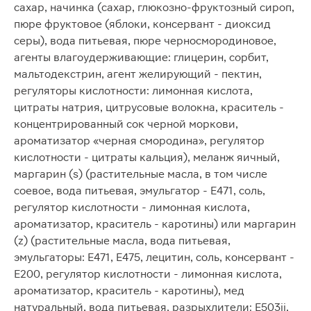
сахар, начинка (сахар, глюкозно-фруктозный сироп,
пюре фруктовое (яблоки, консервант - диоксид
серы), вода питьевая, пюре черносмородиновое,
агенты влагоудерживающие: глицерин, сорбит,
мальтодекстрин, агент желирующий - пектин,
регуляторы кислотности: лимонная кислота,
цитраты натрия, цитрусовые волокна, краситель -
концентрированный сок черной моркови,
ароматизатор «черная смородина», регулятор
кислотности - цитраты кальция), меланж яичный,
маргарин (s) (растительные масла, в том числе
соевое, вода питьевая, эмульгатор - E471, соль,
регулятор кислотности - лимонная кислота,
ароматизатор, краситель - каротины) или маргарин
(z) (растительные масла, вода питьевая,
эмульгаторы: E471, E475, лецитин, соль, консервант -
E200, регулятор кислотности - лимонная кислота,
ароматизатор, краситель - каротины), мед
натуральный, вода питьевая, разрыхлители: E503ii,