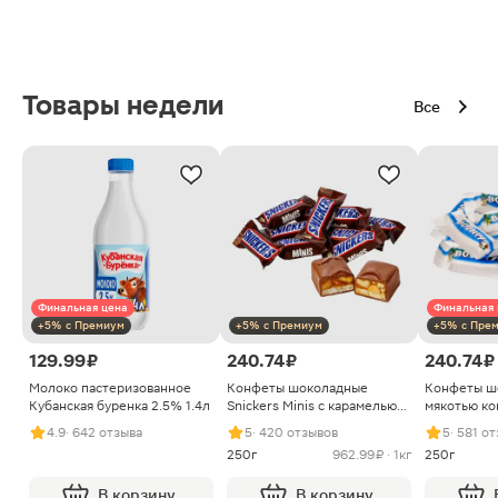
Товары недели
Все
Финальная цена
Финальная 
+5% с Премиум
+5% с Премиум
+5% с Пре
129.99 ₽
240.74 ₽
240.74 ₽
Молоко пастеризованное
Конфеты шоколадные
Конфеты ш
Кубанская буренка 2.5% 1.4л
Snickers Minis с карамелью
мякотью ко
арахисом и нугой
4.9
· 642 отзыва
5
· 420 отзывов
5
· 581 о
250г
962.99 ₽ · 1кг
250г
В корзину
В корзину