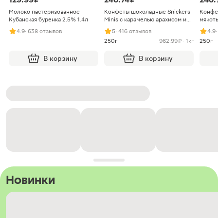
Молоко пастеризованное
Конфеты шоколадные Snickers
Конфе
Кубанская буренка 2.5% 1.4л
Minis с карамелью арахисом и
мякоть
нугой
4.9
· 638 отзывов
5
· 416 отзывов
4.9
250г
962.99 ₽ · 1кг
250г
В корзину
В корзину
Новинки