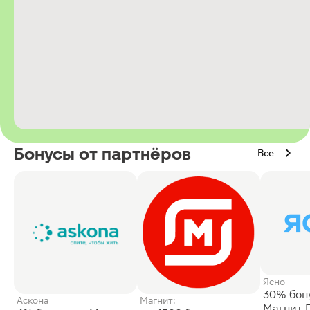
Бонусы от партнёров
Все
Ясно
30% бон
Аскона
Магнит:
Магнит 