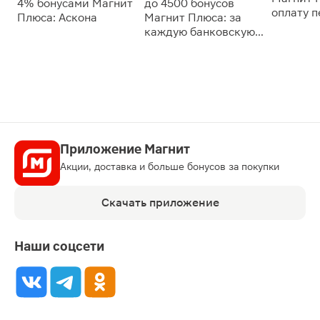
4% бонусами Магнит
до 4500 бонусов
оплату 
Плюса: Аскона
Магнит Плюса: за
сессии: 
каждую банковскую
карту
Приложение Магнит
Акции, доставка и больше бонусов за покупки
Скачать приложение
Наши соцсети