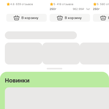
арахисом и нугой
4.8
· 639 отзывов
5
· 418 отзывов
5
· 580 о
250г
962.99 ₽ · 1кг
250г
В корзину
В корзину
Новинки