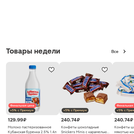
Товары недели
Все
Финальная цена
Финальная 
+5% с Премиум
+5% с Премиум
+5% с Пре
129.99 ₽
240.74 ₽
240.74 ₽
Молоко пастеризованное
Конфеты шоколадные
Конфеты ш
Кубанская буренка 2.5% 1.4л
Snickers Minis с карамелью
мякотью ко