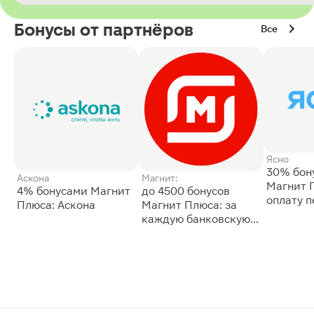
Бонусы от партнёров
Все
Ясно
30% бон
Аскона
Магнит:
Магнит 
4% бонусами Магнит
до 4500 бонусов
оплату 
Плюса: Аскона
Магнит Плюса: за
сессии: 
каждую банковскую
карту