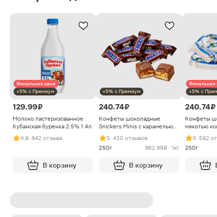
Финальная цена
Финальная 
+5% с Премиум
+5% с Премиум
+5% с Пре
129.99 ₽
240.74 ₽
240.74 ₽
Молоко пастеризованное
Конфеты шоколадные
Конфеты ш
Кубанская буренка 2.5% 1.4л
Snickers Minis с карамелью
мякотью ко
арахисом и нугой
4.8
· 642 отзыва
5
· 420 отзывов
5
· 582 о
250г
962.99 ₽ · 1кг
250г
В корзину
В корзину