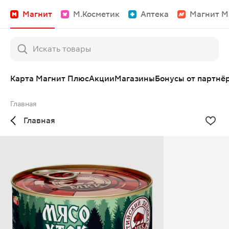
Магнит
М.Косметик
Аптека
Магнит М
Карта Магнит Плюс
Акции
Магазины
Бонусы от партнё
Главная
Главная