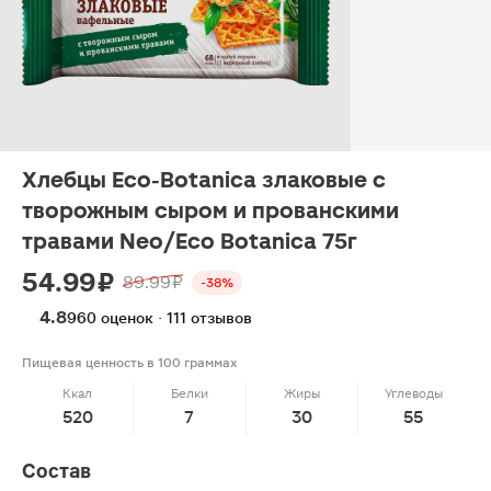
Хлебцы Eco-Botanica злаковые с
творожным сыром и прованскими
травами Neo/Eco Botanica 75г
54.99 ₽
89.99 ₽
-38%
4.8
960 оценок · 111 отзывов
Пищевая ценность в 100 граммах
Ккал
Белки
Жиры
Углеводы
520
7
30
55
Состав