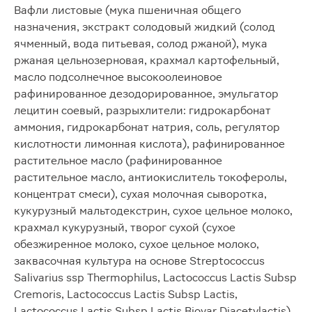
Вафли листовые (мука пшеничная общего
назначения, экстракт солодовый жидкий (солод
ячменный, вода питьевая, солод ржаной), мука
ржаная цельнозерновая, крахмал картофельный,
масло подсолнечное высокоолеиновое
рафинированное дезодорированное, эмульгатор
лецитин соевый, разрыхлители: гидрокарбонат
аммония, гидрокарбонат натрия, соль, регулятор
кислотности лимонная кислота), рафинированное
растительное масло (рафинированное
растительное масло, антиокислитель токоферолы,
концентрат смеси), сухая молочная сыворотка,
кукурузный мальтодекстрин, сухое цельное молоко,
крахмал кукурузный, творог сухой (сухое
обезжиренное молоко, сухое цельное молоко,
заквасочная культура на основе Streptococcus
Salivarius ssp Thermophilus, Lactococcus Lactis Subsp
Cremoris, Lactococcus Lactis Subsp Lactis,
Lactococcus Lactis Subsp Lactis Biovar Diacetylactis),