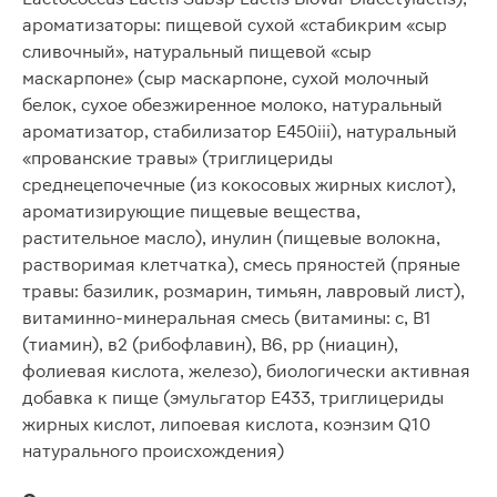
ароматизаторы: пищевой сухой «стабикрим «сыр
сливочный», натуральный пищевой «сыр
маскарпоне» (сыр маскарпоне, сухой молочный
белок, сухое обезжиренное молоко, натуральный
ароматизатор, стабилизатор Е450iii), натуральный
«прованские травы» (триглицериды
среднецепочечные (из кокосовых жирных кислот),
ароматизирующие пищевые вещества,
растительное масло), инулин (пищевые волокна,
растворимая клетчатка), смесь пряностей (пряные
травы: базилик, розмарин, тимьян, лавровый лист),
витаминно-минеральная смесь (витамины: с, В1
(тиамин), в2 (рибофлавин), В6, рр (ниацин),
фолиевая кислота, железо), биологически активная
добавка к пище (эмульгатор Е433, триглицериды
жирных кислот, липоевая кислота, коэнзим Q10
натурального происхождения)