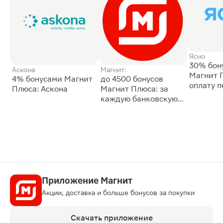
Ясно
30% бон
Аскона
Магнит:
Магнит 
4% бонусами Магнит
до 4500 бонусов
оплату 
Плюса: Аскона
Магнит Плюса: за
сессии: 
каждую банковскую
карту
Приложение Магнит
Акции, доставка и больше бонусов за покупки
Скачать приложение