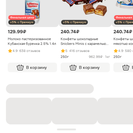
Финальная цена
Финальная 
+5% с Премиум
+5% с Премиум
+5% с Пре
129.99 ₽
240.74 ₽
240.74 ₽
Молоко пастеризованное
Конфеты шоколадные
Конфеты ш
Кубанская буренка 2.5% 1.4л
Snickers Minis с карамелью
мякотью ко
арахисом и нугой
4.9
· 638 отзывов
5
· 416 отзывов
4.9
· 580
250г
962.99 ₽ · 1кг
250г
В корзину
В корзину