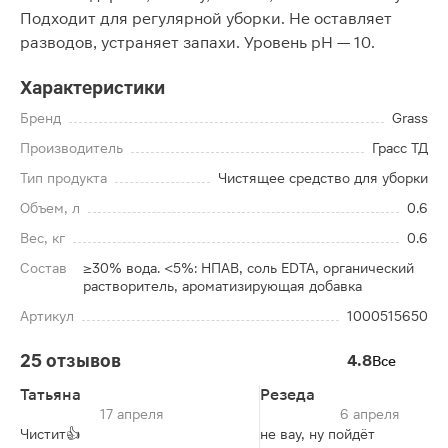
Подходит для регулярной уборки. Не оставляет
разводов, устраняет запахи. Уровень pH — 10.
Характеристики
Бренд
Grass
Производитель
Грасс ТД
Тип продукта
Чистящее средство для уборки
Объем, л
0.6
Вес, кг
0.6
Состав
≥30% вода. <5%: НПАВ, соль EDTA, органический
растворитель, ароматизирующая добавка
Артикул
1000515650
25 отзывов
4.8
Все
Татьяна
Резеда
17 апреля
6 апреля
Чистит👍
не вау, ну пойдёт