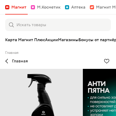
Магнит
М.Косметик
Аптека
Магнит М
Карта Магнит Плюс
Акции
Магазины
Бонусы от партнё
Главная
Главная