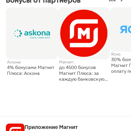
Бонусы от партнёров
Ясно
30% бон
Аскона
Магнит:
Магнит 
4% бонусами Магнит
до 4500 бонусов
оплату 
Плюса: Аскона
Магнит Плюса: за
сессии: 
каждую банковскую
карту
Приложение Магнит