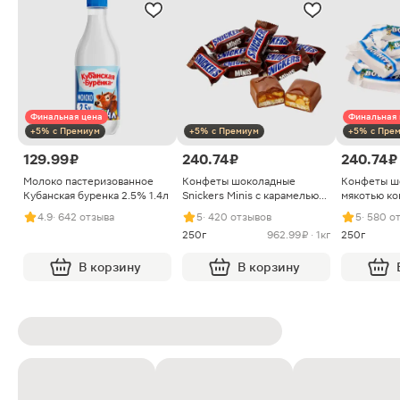
Финальная цена
Финальная 
+5% с Премиум
+5% с Премиум
+5% с Пре
129.99 ₽
240.74 ₽
240.74 ₽
Молоко пастеризованное
Конфеты шоколадные
Конфеты ш
Кубанская буренка 2.5% 1.4л
Snickers Minis с карамелью
мякотью ко
арахисом и нугой
4.9
· 642 отзыва
5
· 420 отзывов
5
· 580 о
250г
962.99 ₽ · 1кг
250г
В корзину
В корзину