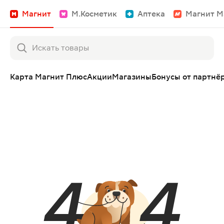
Магнит
М.Косметик
Аптека
Магнит М
Карта Магнит Плюс
Акции
Магазины
Бонусы от партнё