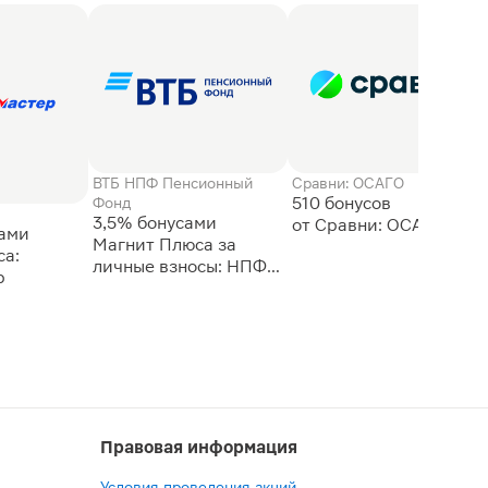
ВТБ НПФ Пенсионный
Сравни: ОСАГО
510 бонусов
Фонд
3,5% бонусами
сами
Магнит Плюса за
а:
личные взносы: НПФ
р
ВТБ
Правовая информация
Условия проведения акций