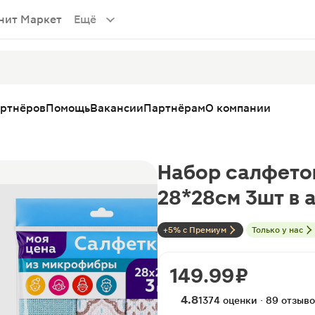
нит Маркет
Ещё
артнёров
Помощь
Вакансии
Партнёрам
О компании
Набор салфето
28*28см 3шт в 
+5% с Премиум
Только у нас
149.99 ₽
4.8
1374 оценки · 89 отзыв