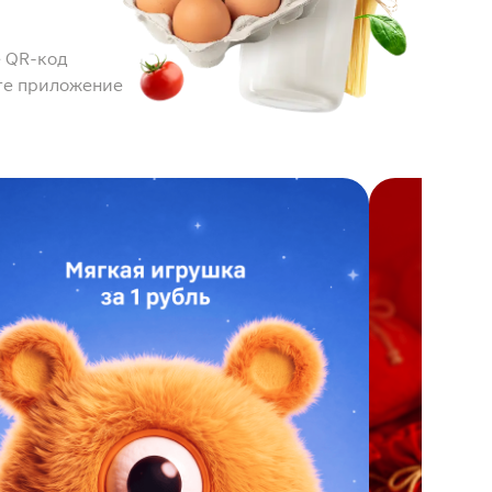
 QR-код
те приложение