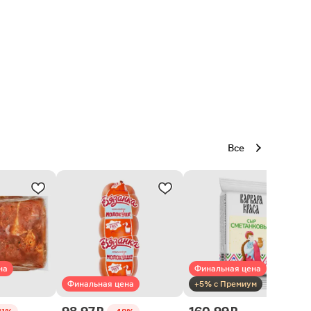
Все
на
Финальная цена
Финальная цена
+5% с Премиум