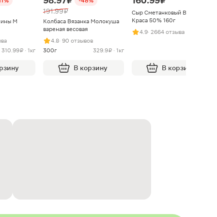
98.97 ₽
160.99 ₽
11%
-48%
191.99 ₽
Сыр Сметанковый Варвара
Краса 50% 160г
нины М
Колбаса Вязанка Молокуша
вареная весовая
4.9
· 2664 отзыва
ыва
4.8
· 90 отзывов
310.99 ₽ · 1кг
300г
329.9 ₽ · 1кг
орзину
В корзину
В корзину