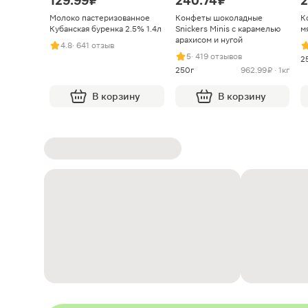
129.99 ₽
240.74 ₽
2
Молоко пастеризованное
Конфеты шоколадные
К
Кубанская буренка 2.5% 1.4л
Snickers Minis с карамелью
м
арахисом и нугой
4.8
· 641 отзыв
5
· 419 отзывов
2
250г
962.99 ₽ · 1кг
В корзину
В корзину