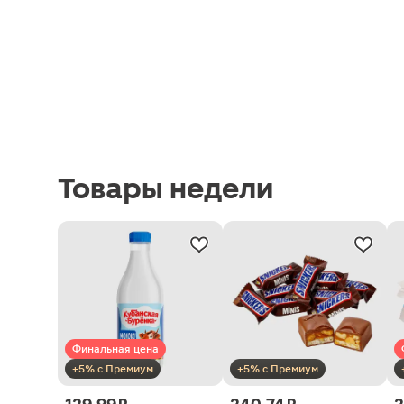
Товары недели
Финальная цена
+5% с Премиум
+5% с Премиум