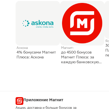
Я
3
Аскона
Магнит:
П
4% бонусами Магнит
до 4500 бонусов
п
Плюса: Аскона
Магнит Плюса: за
каждую банковскую
карту
Приложение Магнит
Акции, доставка и больше бонусов за