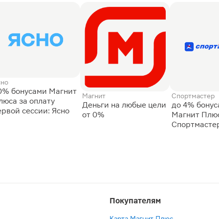
сно
0% бонусами Магнит
Магнит
Спортмастер
люса за оплату
Деньги на любые цели
до 4% бону
ервой сессии: Ясно
от 0%
Магнит Плюс
Спортмасте
Покупателям
Карта Магнит Плюс