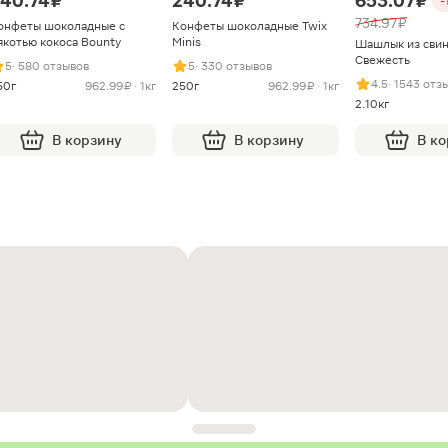
40.74 ₽
240.74 ₽
653.07 ₽
-
734.97 ₽
онфеты шоколадные с
Конфеты шоколадные Twix
якотью кокоса Bounty
Minis
Шашлык из сви
Свежесть
5
· 580 отзывов
5
· 330 отзывов
4.5
· 1543 отз
50г
962.99 ₽ · 1кг
250г
962.99 ₽ · 1кг
2.10кг
В корзину
В корзину
В к