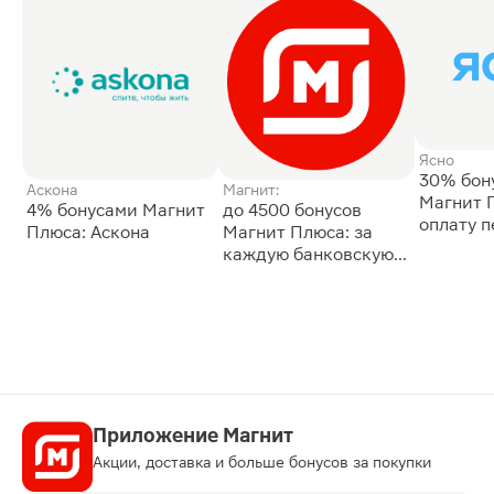
Ясно
30% бон
Аскона
Магнит:
Магнит 
4% бонусами Магнит
до 4500 бонусов
оплату 
Плюса: Аскона
Магнит Плюса: за
сессии: 
каждую банковскую
карту
Приложение Магнит
Акции, доставка и больше бонусов за покупки