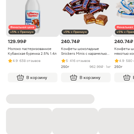
Финальная цена
Финальная 
+5% с Премиум
+5% с Премиум
+5% с Пре
129.99 ₽
240.74 ₽
240.74 ₽
Молоко пастеризованное
Конфеты шоколадные
Конфеты ш
Кубанская буренка 2.5% 1.4л
Snickers Minis с карамелью
мякотью ко
арахисом и нугой
4.9
· 638 отзывов
5
· 416 отзывов
4.9
· 580
250г
962.99 ₽ · 1кг
250г
В корзину
В корзину