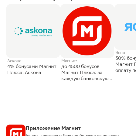
Ясно
30% бон
Аскона
Магнит:
Магнит 
4% бонусами Магнит
до 4500 бонусов
оплату 
Плюса: Аскона
Магнит Плюса: за
сессии: 
каждую банковскую
карту
Приложение Магнит
Акции, доставка и больше бонусов за покупки