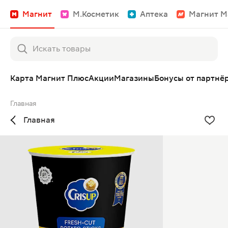
Магнит
М.Косметик
Аптека
Магнит М
Карта Магнит Плюс
Акции
Магазины
Бонусы от партнё
Главная
Главная