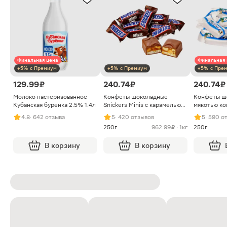
Финальная цена
Финальная 
+5% с Премиум
+5% с Премиум
+5% с Пре
129.99 ₽
240.74 ₽
240.74 ₽
Молоко пастеризованное
Конфеты шоколадные
Конфеты ш
Кубанская буренка 2.5% 1.4л
Snickers Minis с карамелью
мякотью ко
арахисом и нугой
4.8
· 642 отзыва
5
· 420 отзывов
5
· 580 о
250г
962.99 ₽ · 1кг
250г
В корзину
В корзину