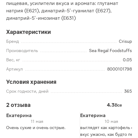
пищевая, усилители вкуса и аромата: глутамат
натрия (Е621), динатрий-5'-гуанилат (Е627),
динатрий-5'-инозинат (Е631)
Характеристики
Бренд
Crisup
Производитель
Sea Regal Foodstuffs
Вес, кг
0.05
Артикул
8000101798
Условия хранения
Срок годности, дней
365
2 отзыва
4.3
Все
Екатерина
Екатерина
11 мая
10 мая
Очень сухие и очень острые.
выглядят как картофель фри
вкус ужасно, как будто песо