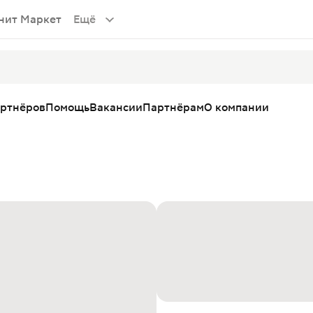
нит Маркет
Ещё
артнёров
Помощь
Вакансии
Партнёрам
О компании