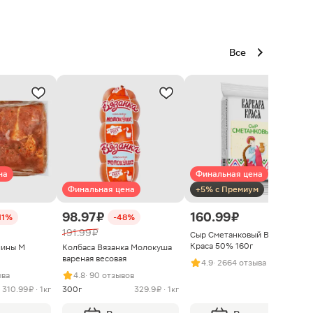
Все
на
Финальная цена
Финальная цена
+5% с Премиум
98.97 ₽
160.99 ₽
11%
-48%
191.99 ₽
Сыр Сметанковый Варвара
Краса 50% 160г
нины М
Колбаса Вязанка Молокуша
вареная весовая
4.9
· 2664 отзыва
ыва
4.8
· 90 отзывов
310.99 ₽ · 1кг
300г
329.9 ₽ · 1кг