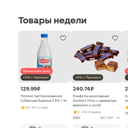
Товары недели
Финальная цена
+5% с Премиум
+5% с Премиум
129.99 ₽
240.74 ₽
2
Молоко пастеризованное
Конфеты шоколадные
К
Кубанская буренка 2.5% 1.4л
Snickers Minis с карамелью
м
арахисом и нугой
4.8
· 641 отзыв
5
· 419 отзывов
2
250г
962.99 ₽ · 1кг