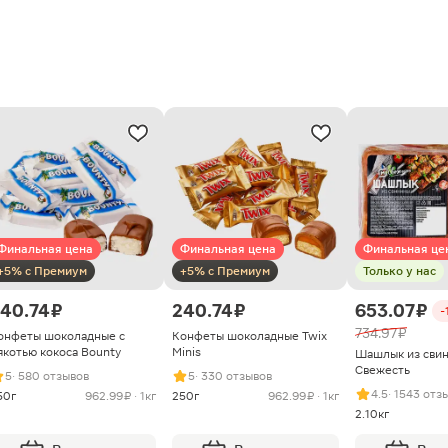
Финальная цена
Финальная цена
Финальная це
+5% с Премиум
+5% с Премиум
Только у нас
40.74 ₽
240.74 ₽
653.07 ₽
-
734.97 ₽
онфеты шоколадные с
Конфеты шоколадные Twix
якотью кокоса Bounty
Minis
Шашлык из сви
Свежесть
5
· 580 отзывов
5
· 330 отзывов
4.5
· 1543 отз
50г
962.99 ₽ · 1кг
250г
962.99 ₽ · 1кг
2.10кг