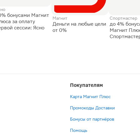
сно
0% бонусами Магнит
Магнит
Спортмастер
люса за оплату
Деньги на любые цели
до 4% бону
ервой сессии: Ясно
от 0%
Магнит Плюс
Спортмасте
Покупателям
Карта Магнит Плюс
Промокоды Доставки
Бонусы от партнёров
Помощь