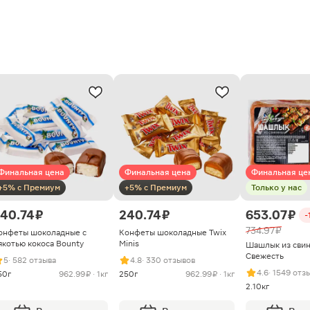
Финальная цена
Финальная цена
Финальная це
+5% с Премиум
+5% с Премиум
Только у нас
40.74 ₽
240.74 ₽
653.07 ₽
-
734.97 ₽
онфеты шоколадные с
Конфеты шоколадные Twix
якотью кокоса Bounty
Minis
Шашлык из сви
Свежесть
5
· 582 отзыва
4.8
· 330 отзывов
4.6
· 1549 отз
50г
962.99 ₽ · 1кг
250г
962.99 ₽ · 1кг
2.10кг