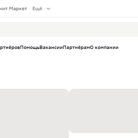
нит Маркет
Ещё
артнёров
Помощь
Вакансии
Партнёрам
О компании