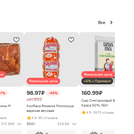
Все
на
Финальная цена
Финальная цена
+5% с Премиум
98.97 ₽
160.99 ₽
11%
-48%
191.99 ₽
Сыр Сметанковый Варвара
Краса 50% 160г
нины М
Колбаса Вязанка Молокуша
вареная весовая
4.9
· 2673 отзыва
ывов
4.9
· 90 отзывов
310.99 ₽ · 1кг
300г
329.9 ₽ · 1кг