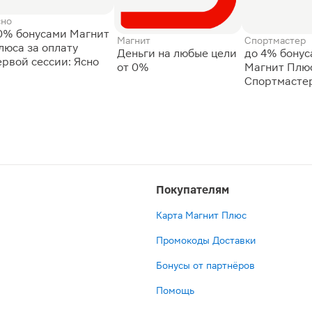
сно
0% бонусами Магнит
Магнит
Спортмастер
люса за оплату
Деньги на любые цели
до 4% бону
ервой сессии: Ясно
от 0%
Магнит Плюс
Спортмасте
Покупателям
Карта Магнит Плюс
Промокоды Доставки
Бонусы от партнёров
Помощь