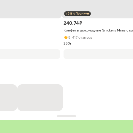
+5% с Премиум
240.74 ₽
Конфеты шоколадные Snickers Minis с к
5
· 417 отзывов
250г