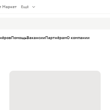
т Маркет
Ещё
тнёров
Помощь
Вакансии
Партнёрам
О компании