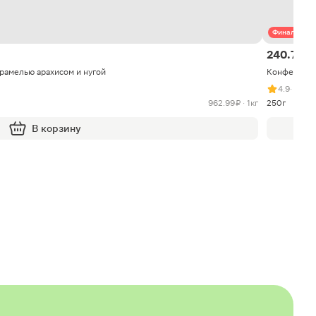
Финальная 
240.74 ₽
арамелью арахисом и нугой
Конфеты шо
4.9
· 580 
962.99 ₽ · 1кг
250г
В корзину