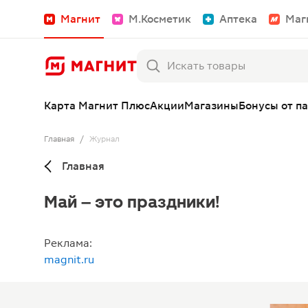
Магнит
М.Косметик
Аптека
Маг
Карта Магнит Плюс
Акции
Магазины
Бонусы от п
Главная
/
Журнал
Главная
Май – это праздники!
Реклама:
magnit.ru