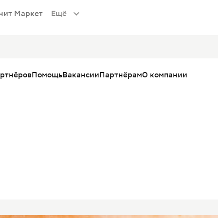
нит Маркет
Ещё
артнёров
Помощь
Вакансии
Партнёрам
О компании