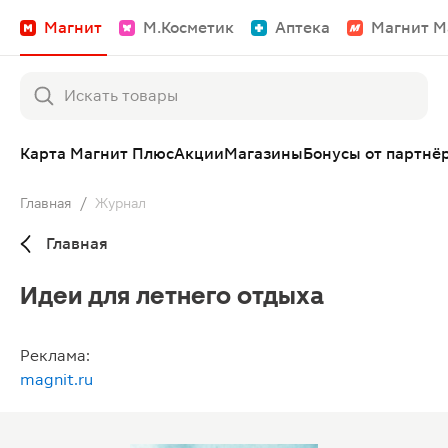
Магнит
М.Косметик
Аптека
Магнит М
Карта Магнит Плюс
Акции
Магазины
Бонусы от партнё
Главная
/
Журнал
Главная
Идеи для летнего отдыха
Реклама:
magnit.ru