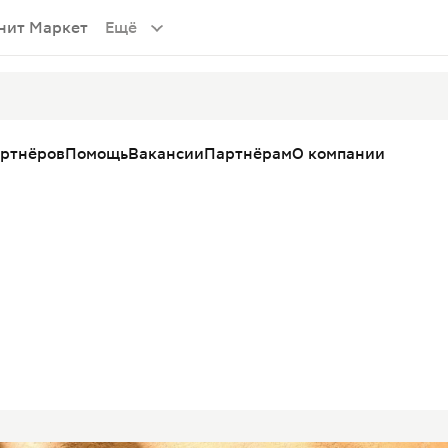
нит Маркет
Ещё
артнёров
Помощь
Вакансии
Партнёрам
О компании